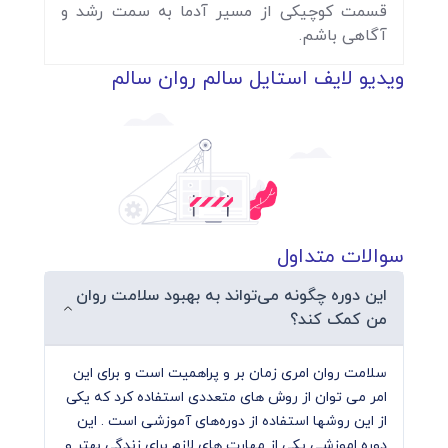
قسمت کوچیکی از مسیر آدما به سمت رشد و
افسردگی پیشگیری کنید.
آگاهی باشم.
با خودمراقبتی به خود یادآوری کنید که فرد ارزشمندی
هستید.
ویدیو لایف استایل سالم روان سالم
هدف ما این است که به شما بگوییم بیشتر حواستان
به خودتان باشد چرا که از شما تنها یک نسخه در این
دنیا وجود دارد.
پس برای حال خوبتان و برای شروع یک تغییر در این
دوره آموزشی همراه ما باشید.
چرا این دوره را تماشا کنیم؟
سوالات متداول
تا از سلامت روح و جسم خود مراقبت کنیم.
این دوره چگونه می‌تواند به بهبود سلامت روان
تا درگیر روزمرگی و یکنواختی نشویم.
من کمک کند؟
تا با خود مراقبتی بهتر از خود و زندگی فردی خود
مراقبت کنیم.
سلامت روان امری زمان بر و پراهمیت است و برای این
تا با راهکارهای خودمراقبتی و خود شفقت ورزی، حس
امر می توان از روش های متعددی استفاده کرد که یکی
ارزشمندی را در خود تقویت کنیم.
از این روشها استفاده از دوره‌های آموزشی است . این
دوره اموزشی یکی از مهارت های لازم برای زندگی بهتر و