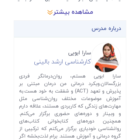
صفحات بلاگری اینستاگرام بیندازد.
مشاهده بیشتر
لایف استایل به مجموعه‌ای از رفتارها و الگوهایی
می‌گویند که هر فرد به صورت منظم در زندگی شخصی
درباره مدرس
خودشان تکرار می‌کنند. پس نمی‌توانید بگویید که هیچ
لایف استایلی ندارید.
اما چرا لایف استایل و چرا یک دوره؟
سارا ابویی
همان طور که گفتیم لایف استایل یعنی الگوهایی که
کارشناسی ارشد بالینی
ما به صورت منظم تکرار می‌کنیم. برخی از این اعمال
مفید، برخی مضر و برخی خنثی هستند.
سارا ابویی هستم، روان‌درمانگر فردی
برای مثال هر روز کمی ورزش می کنیم و چند صفحه
بزرگسالان.ویکرد درمانی من درمان مبتنی بر
ای کتاب می خوانیم.
پذیرش و تعهد (ACT) و شفقت به خود هست.به
ما یک دوره تدارک دیده‌ایم تا به شما بگوییم لایف
آموزش موضوعات مختلف روان‌شناسی مثل
استایل یا همان سبک زندگی خود را جدی بگیرید.
مهارت‌های زندگی که کاربردی هستند، علاقه دارم
شناسایی کنید که به صورت منظم از چه الگوهایی و با
و وبینار و دوره‌های حضوری برگزار می‌کنم.
چه تاثیراتی تبعیت می‌کنید.
همچنین دوره‌های کتابخوانی کتاب‌های
روانشناسی خودیاری برگزار می‌کنم که ترکیبی از
تا با ایجاد تغییر و خود مشاهده‌گری، مدیریت فکر و
گروه درمانی و آموزش هستند. برام لذت‌بخشه اگر
جسمتان را در دست بگیرید و از روزمرگی، وسواس و