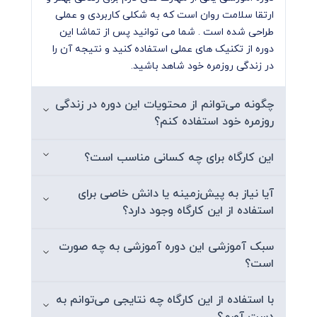
زمان لازم برای مشاهده این دوره آموزشی : 120
ارتقا سلامت روان است که به شکلی کاربردی و عملی
دقیقه
طراحی شده است . شما می توانید پس از تماشا این
دوره از تکنیک های عملی استفاده کنید و نتیجه آن را
سرفصل‌ها:
در زندگی روزمره خود شاهد باشید.
خود‌مراقبتی چیست؟
چرا خود‌مراقبتی مهم است؟
چگونه می‌توانم از محتویات این دوره در زندگی
ابعاد خود مراقبتی
روزمره خود استفاده کنم؟
خود مراقبتی شبیه تمرین موسیقی است!
راهکارهای خودمراقبتی برای همه افراد یکسان نیستند
این کارگاه برای چه کسانی مناسب است؟
خودمراقبتی و خودخواهی
تاثیر مراقبت از خود بر روابط
آیا نیاز به پیش‌زمینه یا دانش خاصی برای
آیا خودمراقبتی باعث پیشگیری از بیماری می‌شود؟
استفاده از این کارگاه وجود دارد؟
خودمراقبتی برای مراقبان
چگونه یک روتین خودمراقبتی خود را شروع کنیم؟
سبک آموزشی این دوره آموزشی به چه صورت
است؟
دو نکته مهم در مورد انجام خود مراقبتی
برای خود مراقبتی چه کارهایی می‌توانیم انجام دهیم؟
با استفاده از این کارگاه چه نتایجی می‌توانم به
راهکارها و تکنیک های عملیاتی